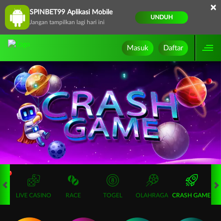
×
SPINBET99 Aplikasi Mobile
UNDUH
Jangan tampilkan lagi hari ini
Masuk
Daftar
S
LIVE CASINO
RACE
TOGEL
OLAHRAGA
CRASH GAME