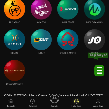
PP CASINO
AVIATOR
SMARTSOFT
MICROGAMING
GEMINI
INOUT
SPADE GAMING
JOKER
Tap Saya!
DRAGOONSOFT
SPINBET99: Link Situs Slot Gacor Hari Ini SLOT777
Banjir Free Spin Gampang Menang
Beranda
Promosi
Masuk
Hub. Kami
Akun Saya