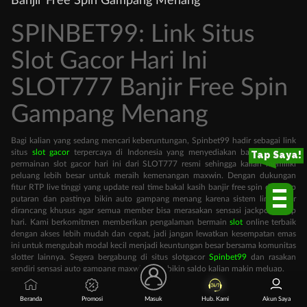
Banjir Free Spin Gampang Menang
SPINBET99: Link Situs
Slot Gacor Hari Ini
SLOT777 Banjir Free Spin
Gampang Menang
Bagi kalian yang sedang mencari keberuntungan, Spinbet99 hadir sebagai link
situs
slot gacor
terpercaya di Indonesia yang menyediakan banyak pilihan
Tap Saya!
permainan slot gacor hari ini dari SLOT777 resmi sehingga kalian memiliki
peluang lebih besar untuk meraih kemenangan maxwin. Dengan dukungan
fitur RTP live tinggi yang update real time bakal kasih banjir free spin di setiap
putaran dan pastinya bikin auto gampang menang karena sistem link gacor
dirancang khusus agar semua member bisa merasakan sensasi jackpot setiap
hari. Kami berkomitmen memberikan pengalaman bermain
slot
online terbaik
dengan akses lebih mudah dan cepat, jadi jangan lewatkan kesempatan emas
ini untuk mengubah modal kecil menjadi keuntungan besar bersama komunitas
slotter lainnya. Segera bergabung di situs slotgacor
Spinbet99
dan rasakan
sendiri sensasi auto gampang maxwin yang bikin saldo kalian makin meluap.
Beranda
Promosi
Masuk
Hub. Kami
Akun Saya