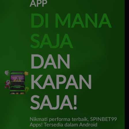
APP
DI MANA
SAJA
DAN
KAPAN
SAJA!
Nikmati performa terbaik, SPINBET99
Apps! Tersedia dalam Android