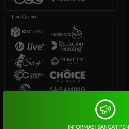
Live Casino
Race
Togel
INFORMASI SANGAT PEN