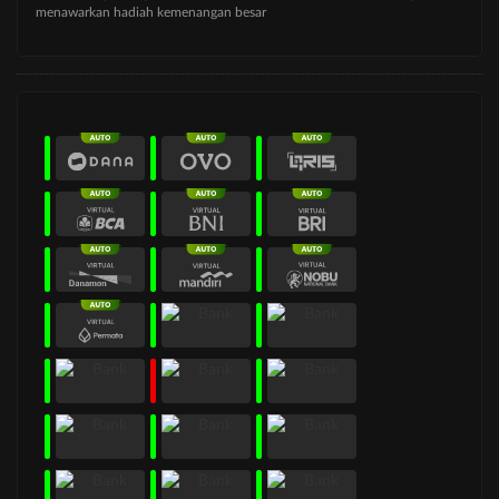
menawarkan hadiah kemenangan besar