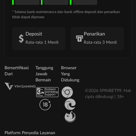
* Selama bank maintenance dan bank offline deposit dan penarikan
tidak dapat diproses
Deposit
Penarikan
Rata-rata 1 Menit
Rata-rata 3 Menit
Bersertifikasi
Tanggung
Browser
Dari
Jawab
Yang
Bermain
Didukung
©2026 SPINBET99. Hak
cipta dilindungi | 18+
Platform Penyedia Layanan