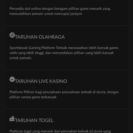
Penyedia slot online dengan beragam pilihan game menarik yang
memudahkan pemain untuk mencapai jackpot
TARUHAN OLAHRAGA
Sportsbook Gaming Platform Terbaik menawarkan lebih banyak game,
odds yang lebih tinggi, dan menyediakan pilihan yang lebih banyak
untuk pemain.
TARUHAN LIVE KASINO
Platform Pilihan bagi perusahaan-perusahaan terbaik di dunia, dengan
pilihan variasi game terbanyak
TARUHAN TOGEL
Platform togel yang menarik dari perusahan terbaik di dunia yang