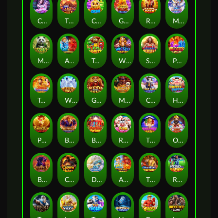
Cocktail City
THE FLAME CITY
Clucky Cash
GOLDEN TRAIN DELUXE
RHINO LEGEND
Magic Bingo Queen
Mystic Panda
Angel vs Devil Ultimate Goal Showdown
Triple Ignite
WICKED FORTUNE
SUPER HEROINE
Phoenix Blaze Link
Triple Supreme Xtreme Treasure
Wild Wolf Xtreme
Gold Rush
Mummy’s Treasure Quest
Cyber Rabbit
Huffin'and Puffin'Jackpot
Phoenix Link - Collection
Buffalo Triple Fury
Bao Zhu Fortune
RICH PIGGIES
The Hallowin Bats
Ore Rush: Cart Collector
BUFFALO LEGEND
Crown of Hades
Dragon's Blaze Link
ANGELVSDEVIL SEA DUEL
THE GREAT FIREFIGHTER
Road to Glory