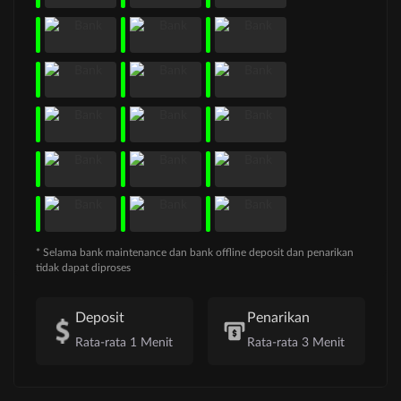
* Selama bank maintenance dan bank offline deposit dan penarikan
tidak dapat diproses
Deposit
Penarikan
Rata-rata 1 Menit
Rata-rata 3 Menit