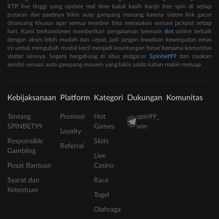
RTP live tinggi yang update real time bakal kasih banjir free spin di setiap
putaran dan pastinya bikin auto gampang menang karena sistem link gacor
dirancang khusus agar semua member bisa merasakan sensasi jackpot setiap
hari. Kami berkomitmen memberikan pengalaman bermain
slot
online terbaik
dengan akses lebih mudah dan cepat, jadi jangan lewatkan kesempatan emas
ini untuk mengubah modal kecil menjadi keuntungan besar bersama komunitas
slotter lainnya. Segera bergabung di situs slotgacor
Spinbet99
dan rasakan
sendiri sensasi auto gampang maxwin yang bikin saldo kalian makin meluap.
Kebijaksanaan
Platform
Kategori
Dukungan
Komunitas
Tentang
Promosi
Hot
spin99_
SPINBET99
Games
win
Loyalty
Responsible
Slots
Referral
Gambling
Live
Pusat Bantuan
Casino
Syarat dan
Race
Ketentuan
Togel
Olahraga