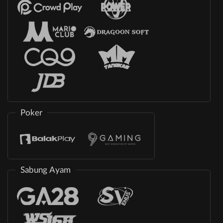
Poker
Sabung Ayam