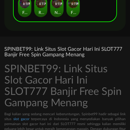
RTP
83%
RTP
90%
RTP
91%
RTP
79%
Fortune Money Boom
ROBIN HOOD
NIGHT MARKET 2
FORTUNE EGG
SPINBET99: Link Situs Slot Gacor Hari Ini SLOT777
Banjir Free Spin Gampang Menang
SPINBET99: Link Situs
Slot Gacor Hari Ini
SLOT777 Banjir Free Spin
Gampang Menang
Bagi kalian yang sedang mencari keberuntungan, Spinbet99 hadir sebagai link
situs
slot gacor
terpercaya di Indonesia yang menyediakan banyak pilihan
permainan slot gacor hari ini dari SLOT777 resmi sehingga kalian memiliki
peluang lebih besar untuk meraih kemenangan maxwin. Dengan dukungan fitur