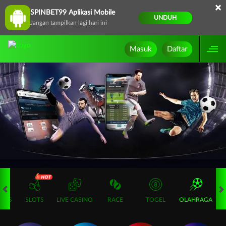
×
SPINBET99 Aplikasi Mobile
UNDUH
Jangan tampilkan lagi hari ini
Masuk
Daftar
MES
SLOTS
LIVE CASINO
RACE
TOGEL
OLAHRAGA
CR