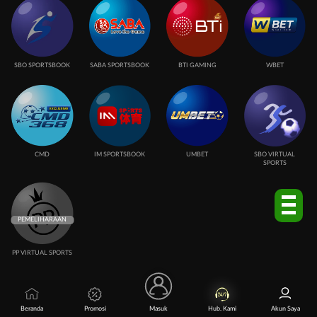
SBO SPORTSBOOK
SABA SPORTSBOOK
BTI GAMING
WBET
CMD
IM SPORTSBOOK
UMBET
SBO VIRTUAL
Tap Saya!
SPORTS
PP VIRTUAL SPORTS
SPINBET99: Link Situs Slot Gacor Hari Ini SLOT777
Banjir Free Spin Gampang Menang
Beranda
Promosi
Masuk
Hub. Kami
Akun Saya