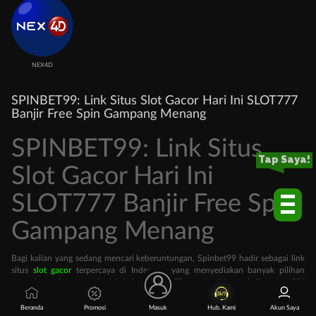
NEX4D
SPINBET99: Link Situs Slot Gacor Hari Ini SLOT777
Banjir Free Spin Gampang Menang
SPINBET99: Link Situs
Tap Saya!
Slot Gacor Hari Ini
SLOT777 Banjir Free Spin
Gampang Menang
Bagi kalian yang sedang mencari keberuntungan, Spinbet99 hadir sebagai link
situs
slot gacor
terpercaya di Indonesia yang menyediakan banyak pilihan
permainan slot gacor hari ini dari SLOT777 resmi sehingga kalian memiliki
peluang lebih besar untuk meraih kemenangan maxwin. Dengan dukungan
fitur RTP live tinggi yang update real time bakal kasih banjir free spin di setiap
Beranda
Promosi
Masuk
Hub. Kami
Akun Saya