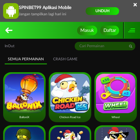
×
SPINBET99 Aplikasi Mobile
UNDUH
Jangan tampilkan lagi hari ini
Masuk
Daftar
InOut
SEMUA PERMAINAN
CRASH GAME
BalloniX
Chicken Road Ice
Wheel