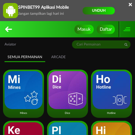
×
SPINBET99 Aplikasi Mobile
UNDUH
Jangan tampilkan lagi hari ini
Masuk
Daftar
Aviator
SEMUA PERMAINAN
ARCADE
Mines
Dice
Hotline