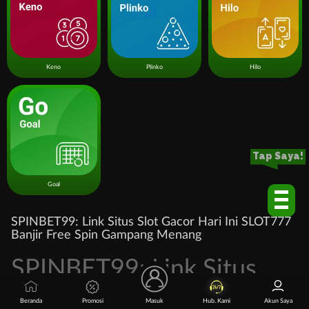
Keno
Plinko
Hilo
Tap Saya!
Goal
SPINBET99: Link Situs Slot Gacor Hari Ini SLOT777
Banjir Free Spin Gampang Menang
SPINBET99: Link Situs
Slot Gacor Hari Ini
Beranda
Promosi
Masuk
Hub. Kami
Akun Saya