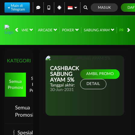
Main di
MASUK
DAF
Telegram
PROMOS
CRASH GAME
ARCADE
POKER
SABUNG AYAM
KATEGORI
CASHBACK
SABUNG
AMBIL PROMO
Semua
AYAM 5%
Semua
DETAIL
Event
Tanggal akhir:
Promosi
30-Jun-2031
Provider
Semua
Promosi
Spesial