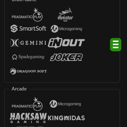
Arcade