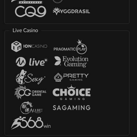
Live Casino