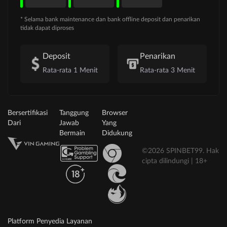
* Selama bank maintenance dan bank offline deposit dan penarikan
tidak dapat diproses
Deposit
Penarikan
Rata-rata 1 Menit
Rata-rata 3 Menit
Bersertifikasi
Tanggung
Browser
Dari
Jawab
Yang
Bermain
Didukung
©2026 SPINBET99. Hak
cipta dilindungi | 18+
Platform Penyedia Layanan