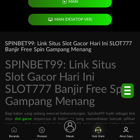
MAIN
MAIN (DESKTOP VER)
SPINBET99: Link Situs Slot Gacor Hari Ini SLOT777
Banjir Free Spin Gampang Menang
SPINBET99: Link Situs
Tap Saya!
Slot Gacor Hari Ini
SLOT777 Banjir Free Spin
Gampang Menang
Bagi kalian yang sedang mencari keberuntungan, Spinbet99 hadir sebagai link
situs
slot gacor
terpercaya di Indonesia yang menyediakan banyak pilihan
permainan slot gacor hari ini dari SLOT777 resmi sehingga kalian memiliki
peluang lebih besar untuk meraih kemenangan maxwin. Dengan dukungan
fitur RTP live tinggi yang update real time bakal kasih banjir free spin di setiap
Beranda
Promosi
Masuk
Hub. Kami
Akun Saya