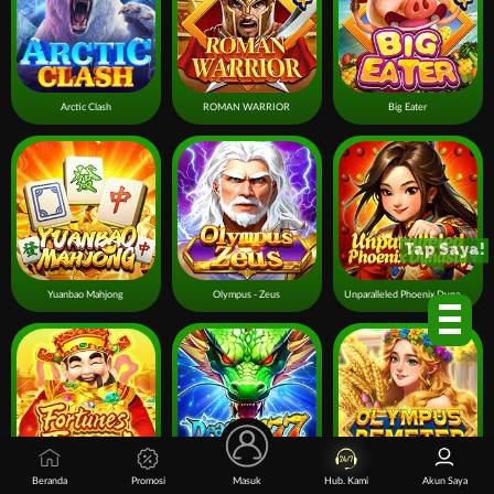
Arctic Clash
ROMAN WARRIOR
Big Eater
Tap Saya!
Yuanbao Mahjong
Olympus - Zeus
Unparalleled Phoenix Dynasty
Beranda
Promosi
Masuk
Hub. Kami
Akun Saya
Fortune's Treasure
Dragon777
OLYMPUS DEMETER