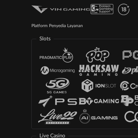
Platform Penyedia Layanan
Slots
Live Casino