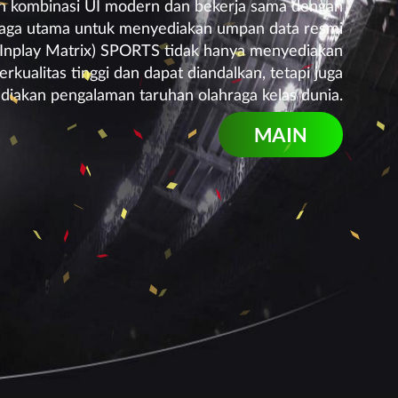
n kombinasi UI modern dan bekerja sama dengan
raga utama untuk menyediakan umpan data resmi
 (Inplay Matrix) SPORTS tidak hanya menyediakan
rkualitas tinggi dan dapat diandalkan, tetapi juga
iakan pengalaman taruhan olahraga kelas dunia.
MAIN