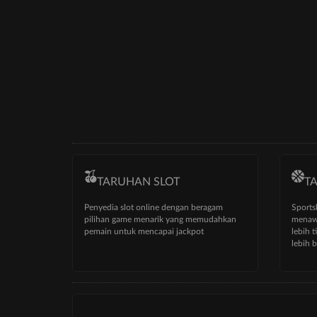
TARUHAN SLOT
T
Penyedia slot online dengan beragam
Sports
pilihan game menarik yang memudahkan
menawa
pemain untuk mencapai jackpot
lebih 
lebih 