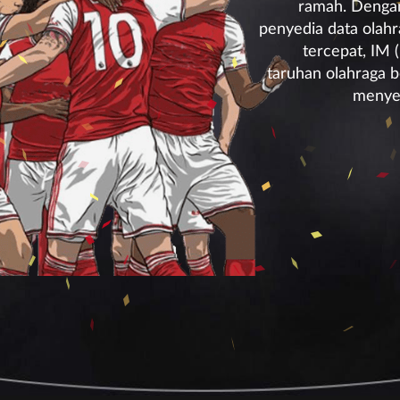
ramah. Denga
penyedia data olah
tercepat, IM
taruhan olahraga be
menyed