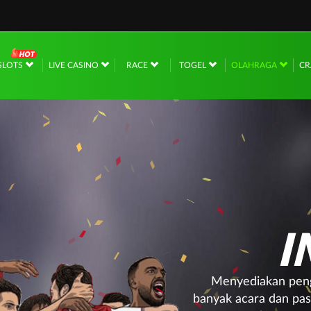
SLOTS
LIVE CASINO
RACE
TOGEL
OLAHRAGA
CR
I
Menyediakan peng
banyak acara dan pasa