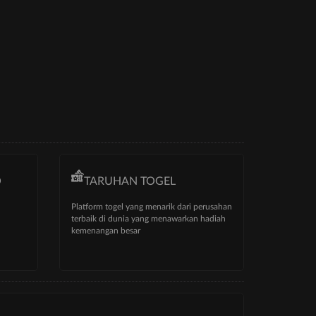
O
TARUHAN TOGEL
Platform togel yang menarik dari perusahan
terbaik di dunia yang menawarkan hadiah
kemenangan besar