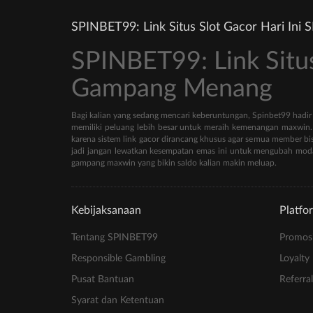
SPINBET99: Link Situs Slot Gacor Hari In
SPINBET99: Link Situs
Gampang Menang
Bagi kalian yang sedang mencari keberuntungan, Spinbet99 hadir 
memiliki peluang lebih besar untuk meraih kemenangan maxwin. D
karena sistem link gacor dirancang khusus agar semua member b
jadi jangan lewatkan kesempatan emas ini untuk mengubah modal
gampang maxwin yang bikin saldo kalian makin meluap.
Kebijaksanaan
Platfo
Tentang SPINBET99
Promos
Responsible Gambling
Loyalty
Pusat Bantuan
Referral
Syarat dan Ketentuan