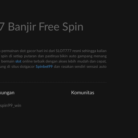
 Banjir Free Spin
permainan slot gacor hari ini dari SLOT777 resmi sehingga kalian
e spin di setiap putaran dan pastinya bikin auto gampang menang
n bermain
slot
online terbaik dengan akses lebih mudah dan cepat,
ng di situs slotgacor
Spinbet99
dan rasakan sendiri sensasi auto
kungan
Komunitas
spin99_win