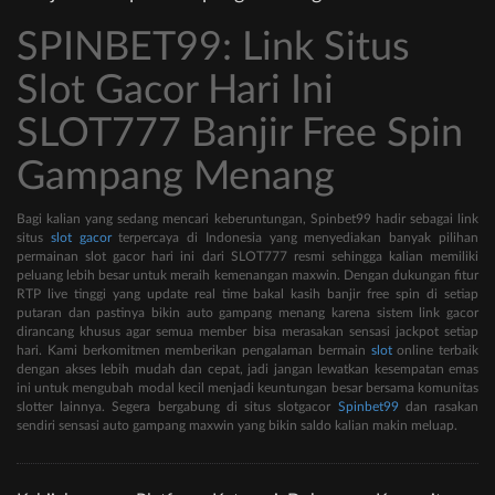
SPINBET99: Link Situs
Slot Gacor Hari Ini
SLOT777 Banjir Free Spin
Gampang Menang
Bagi kalian yang sedang mencari keberuntungan, Spinbet99 hadir sebagai link
situs
slot gacor
terpercaya di Indonesia yang menyediakan banyak pilihan
permainan slot gacor hari ini dari SLOT777 resmi sehingga kalian memiliki
peluang lebih besar untuk meraih kemenangan maxwin. Dengan dukungan fitur
RTP live tinggi yang update real time bakal kasih banjir free spin di setiap
putaran dan pastinya bikin auto gampang menang karena sistem link gacor
dirancang khusus agar semua member bisa merasakan sensasi jackpot setiap
hari. Kami berkomitmen memberikan pengalaman bermain
slot
online terbaik
dengan akses lebih mudah dan cepat, jadi jangan lewatkan kesempatan emas
ini untuk mengubah modal kecil menjadi keuntungan besar bersama komunitas
slotter lainnya. Segera bergabung di situs slotgacor
Spinbet99
dan rasakan
sendiri sensasi auto gampang maxwin yang bikin saldo kalian makin meluap.