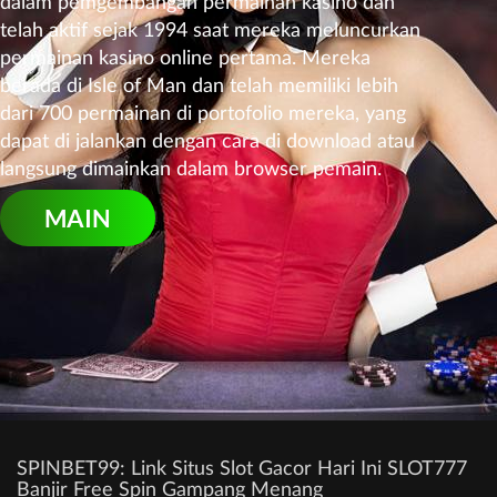
dalam pemgembangan permainan kasino dan
telah aktif sejak 1994 saat mereka meluncurkan
permainan kasino online pertama. Mereka
berada di Isle of Man dan telah memiliki lebih
dari 700 permainan di portofolio mereka, yang
dapat di jalankan dengan cara di download atau
langsung dimainkan dalam browser pemain.
MAIN
SPINBET99: Link Situs Slot Gacor Hari Ini SLOT777
Banjir Free Spin Gampang Menang