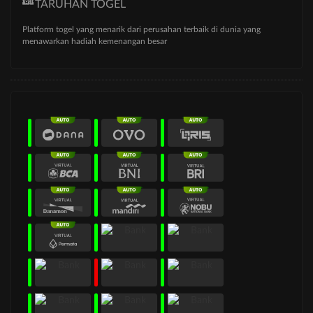
TARUHAN TOGEL
Platform togel yang menarik dari perusahan terbaik di dunia yang
menawarkan hadiah kemenangan besar